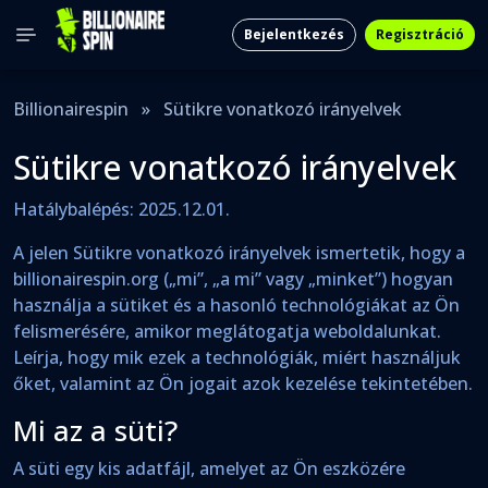
Bejelentkezés
Regisztráció
Billionairespin
»
Sütikre vonatkozó irányelvek
Sütikre vonatkozó irányelvek
Hatálybalépés: 2025.12.01.
A jelen Sütikre vonatkozó irányelvek ismertetik, hogy a
billionairespin.org („mi”, „a mi” vagy „minket”) hogyan
használja a sütiket és a hasonló technológiákat az Ön
felismerésére, amikor meglátogatja weboldalunkat.
Leírja, hogy mik ezek a technológiák, miért használjuk
őket, valamint az Ön jogait azok kezelése tekintetében.
Mi az a süti?
A süti egy kis adatfájl, amelyet az Ön eszközére