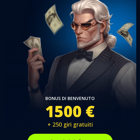
BONUS DI BENVENUTO
1500 €
+ 250 giri gratuiti