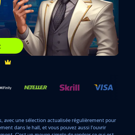
t
us, avec une sélection actualisée régulièrement pour
ment dans le hall, et vous pouvez aussi l’ouvrir
moment. C’est un moyen simple de repérer ce qui est