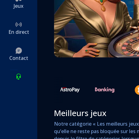
Jeux
En direct
Contact
Meilleurs jeux
Notre catégorie « Les meilleurs jeux
qu’elle ne reste pas bloquée sur les
depuis le filtre de catégories lorsq