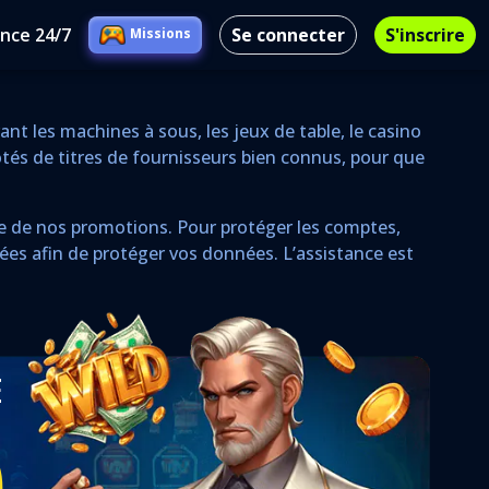
ance 24/7
Se connecter
S'inscrire
Missions
ant les machines à sous, les jeux de table, le casino
ôtés de titres de fournisseurs bien connus, pour que
e de nos promotions. Pour protéger les comptes,
sées afin de protéger vos données. L’assistance est
E
0